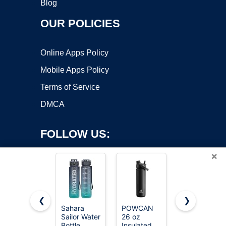
Blog
OUR POLICIES
Online Apps Policy
Mobile Apps Policy
Terms of Service
DMCA
FOLLOW US:
×
❮
❯
Sahara
POWCAN
Owala
Copyright ©2026 OnWorks. All Rights Reserved. OnWorks® is a
Sailor Water
26 oz
FreeSip
Bottle
registered trademark.
Insulated
Stainless