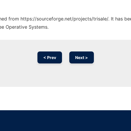
ched from https://sourceforge.net/projects/trisale/. It has 
ree Operative Systems.
< Prev
Next >
Ad