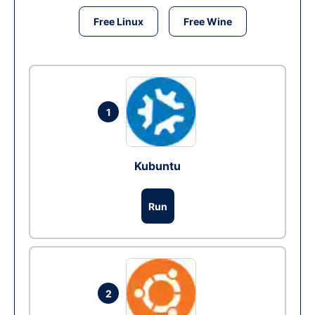
Free Linux
Free Wine
1
Kubuntu
Run
2