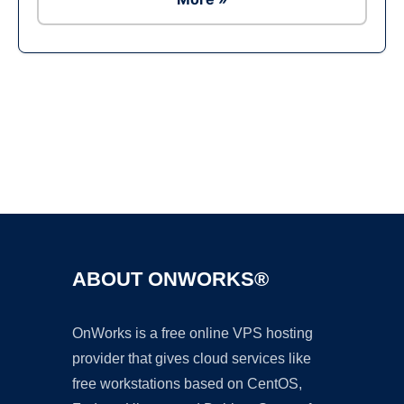
Ad
ABOUT ONWORKS®
OnWorks is a free online VPS hosting
provider that gives cloud services like
free workstations based on CentOS,