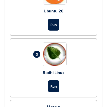
Ubuntu 20
Run
3
Bodhi Linux
Run
More »