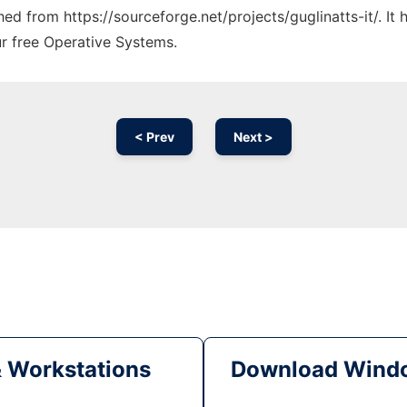
ched from https://sourceforge.net/projects/guglinatts-it/. I
ur free Operative Systems.
< Prev
Next >
& Workstations
Download Windo