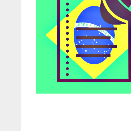
guglinatts-it to run in Linux online