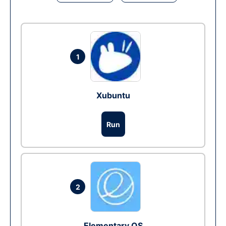
1
Xubuntu
Run
2
Elementary OS