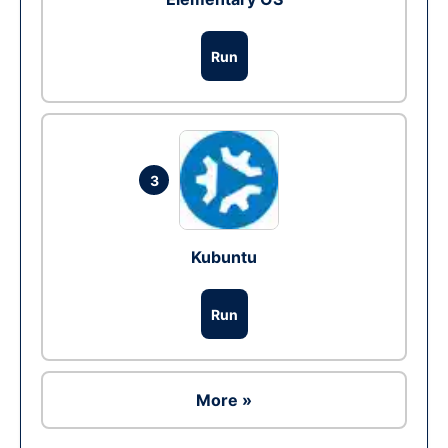
Run
3
Kubuntu
Run
More »