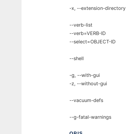
-x, --extension-directory
--verb-list
--verb=VERB-ID
--select=OBJECT-ID
--shell
-g, --with-gui
-z, --without-gui
--vacuum-defs
--g-fatal-warnings
OPIS