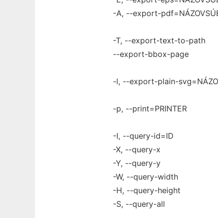
-A, --export-pdf=NÁZOVS
-T, --export-text-to-path
--export-bbox-page
-l, --export-plain-svg=NÁ
-p, --print=PRINTER
-I, --query-id=ID
-X, --query-x
-Y, --query-y
-W, --query-width
-H, --query-height
-S, --query-all