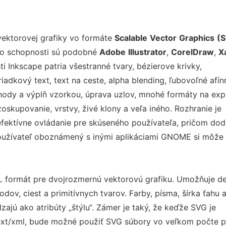
vektorovej grafiky vo formáte
Scalable
Vector
Graphics
(
ho schopnosti sú podobné
Adobe
Illustrator
,
CorelDraw
,
X
ti Inkscape patria všestranné tvary, bézierove krivky,
riadkový text, text na ceste, alpha blending, ľubovoľné afín
hody a výplň vzorkou, úprava uzlov, mnohé formáty na exp
skupovanie, vrstvy, živé klony a veľa iného. Rozhranie je
fektívne ovládanie pre skúseného používateľa, pričom dod
používateľ oboznámený s inými aplikáciami GNOME si môže 
formát pre dvojrozmernú vektorovú grafiku. Umožňuje def
ov, ciest a primitívnych tvarov. Farby, písma, šírka ťahu 
zajú ako atribúty „štýlu“. Zámer je taký, že keďže SVG je
text/xml, bude možné použiť SVG súbory vo veľkom počte