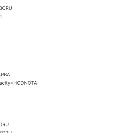
ÚBORU
1
ARBA
opacity=HODNOTA
BORU
ÚBORU