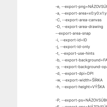
-e, --export-png=NÁZOVS
-a, --export-area=x0:y0:x1:y
-C, --export-area-canvas
-D, --export-area-drawing
--export-area-snap
-i, --export-id=ID
-j, --export-id-only
-t, --export-use-hints
-b, --export-background=F
-y, --export-background-
-d, --export-dpi=DPI
-w, --export-width=ŠÍRKA
-h, --export-height=VÝŠKA
-P, --export-ps=NÁZOVSÚ
-E, --export-eps=NÁZOVS