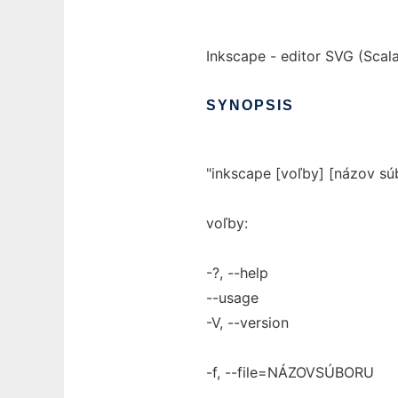
Inkscape - editor SVG (Scala
SYNOPSIS
"inkscape [voľby] [názov súb
voľby:
-?, --help
--usage
-V, --version
-f, --file=NÁZOVSÚBORU