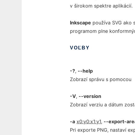
v širokom spektre aplikácií.
Inkscape
používa SVG ako sv
programom plne konformný
VOĽBY
-?
,
--help
Zobrazí správu s pomocou
-V
,
--version
Zobrazí verziu a dátum zost
-a
x0:y0:x1:y1
,
--export-are
Pri exporte PNG, nastaví e