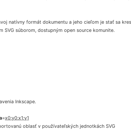
oj natívny formát dokumentu a jeho cieľom je stať sa kres
m SVG súborom, dostupným open source komunite.
avenia Inkscape.
a
=
x0:y0:x1:y1
xportovanú oblasť v používateľských jednotkách SVG