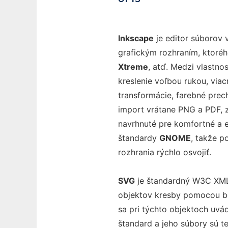
Inkscape
je editor súborov 
grafickým rozhraním, ktoré
Xtreme
, atď. Medzi vlastnos
kreslenie voľbou rukou, viac
transformácie, farebné prec
import vrátane PNG a PDF, zo
navrhnuté pre komfortné a e
štandardy
GNOME
, takže 
rozhrania rýchlo osvojiť.
SVG
je štandardný W3C XML 
objektov kresby pomocou bod
sa pri týchto objektoch uvád
štandard a jeho súbory sú 