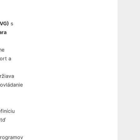
SVG)
s
ara
ne
ort a
ržiava
ovládanie
iníciu
atď
 programov